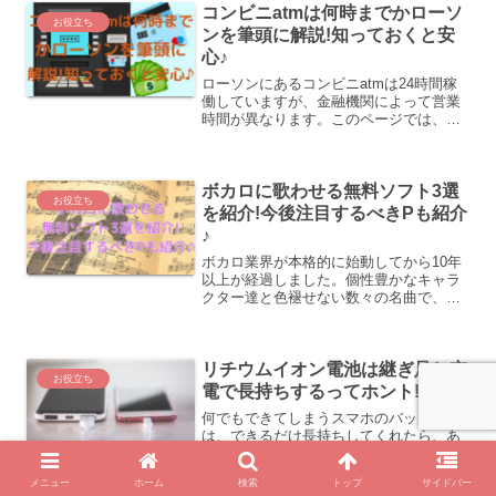
コンビニatmは何時までかローソ
お役立ち
ンを筆頭に解説!知っておくと安
心♪
ローソンにあるコンビニatmは24時間稼
働していますが、金融機関によって営業
時間が異なります。このページでは、お
取扱い時間が24時までに閉まる金融機関
を紹介しています。また、ファミマやミ
ニストップのお取扱時間もほぼ同様で
ボカロに歌わせる無料ソフト3選
す。
お役立ち
を紹介!今後注目するべきPも紹介
♪
ボカロ業界が本格的に始動してから10年
以上が経過しました。個性豊かなキャラ
クター達と色褪せない数々の名曲で、今
後もますますファンを増やしていきそう
なボーカロイドですよね。私にもボカロ
を歌わせる側になりたいと思うことがあ
リチウムイオン電池は継ぎ足し充
りました。 機材高いん...
お役立ち
電で長持ちするってホント!?
何でもできてしまうスマホのバッテリー
は、できるだけ長持ちしてくれたら、あ
りがたいですよね。私はスマホのアプリ
を家の鍵として使っています。外出中に
メニュー
ホーム
検索
トップ
サイドバー
バッテリーが切れかけると「家に入れな