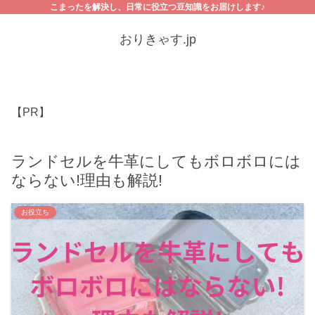
こまったを解決し、日常に役立つ豆知識をお届けします♪
おりきゃす.jp
【PR】
ランドセルを牛革にしてもボロボロには
ならない!理由も解説!
お役立ち