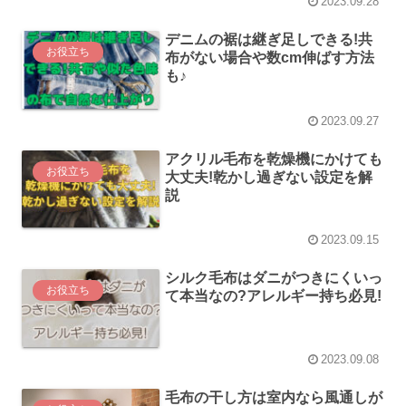
2023.09.28
デニムの裾は継ぎ足しできる!共
お役立ち
布がない場合や数cm伸ばす方法
も♪
2023.09.27
アクリル毛布を乾燥機にかけても
お役立ち
大丈夫!乾かし過ぎない設定を解
説
2023.09.15
シルク毛布はダニがつきにくいっ
お役立ち
て本当なの?アレルギー持ち必見!
2023.09.08
毛布の干し方は室内なら風通しが