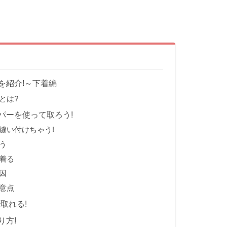
を紹介!～下着編
とは?
パーを使って取ろう!
縫い付けちゃう!
う
着る
因
意点
取れる!
り方!