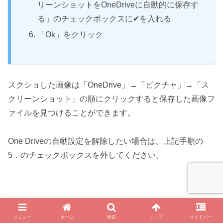
リーンショットをOneDriveに自動的に保存す
る」のチェックボックスに✔を入れる
「Ok」をクリック
スクショした画像は「OneDrive」→「ピクチャ」→「ス
クリーンショット」の順にクリックすると保存した画像フ
ァイルを見つけることができます。
One Driveの自動設定を解除したい場合は、上記手順の
5．のチェックボックスを外してください。
メニュー
ホーム
検索
トップ
サイドバー
スマホからMicrosoftのOne Driveでスクショを保