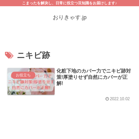
こまったを解決し、日常に役立つ豆知識をお届けします♪
おりきゃす.jp
ニキビ跡
化粧下地のカバー力でニキビ跡対
お役立ち
策!厚塗りせず自然にカバーが正
解!
2022.10.02