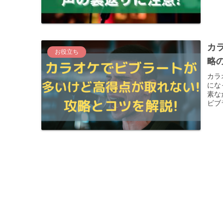
カ
お役立ち
略
カラ
にな
素な
ビブ