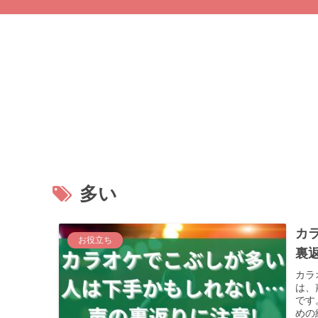
多い
カ
お役立ち
裏
カラ
は、
です
めの